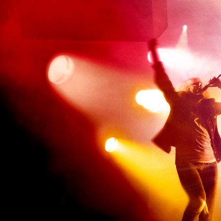
#1
Александр Митягин
написал:
Приветствую всех, в этот чат теп
писать сообщения и общаться.
#
(15.12.20 03:37)
Пажалуй