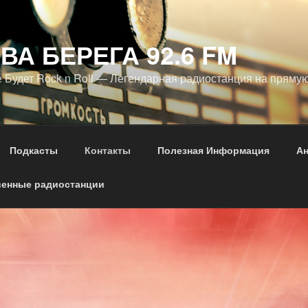
ВА БЕРЕГА 92.6 FM
 Будет Rock n Roll — Легендарная радиостанция на пряму
Подкасты
Контакты
Полезная Информация
А
енные радиостанции