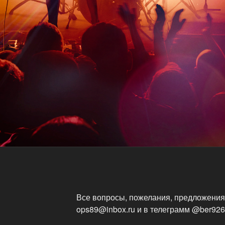
иостанцию и
оже на "Наше
товни и есть
ста, удалите это
ходных, а то
ста, удалите это
дных
ста, удалите это
Все вопросы, пожелания, предложения,
ops89@inbox.ru и в телеграмм @ber926,
ных
 04:04)