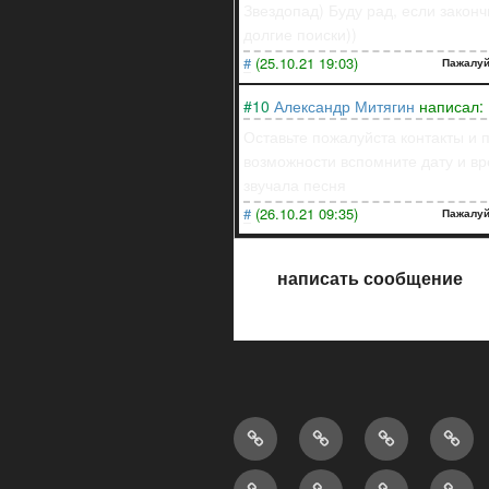
Звездопад) Буду рад, если закон
долгие поиски))
#
(25.10.21 19:03)
Пажалуй
#10
Александр Митягин
написал:
Оставьте пожалуйста контакты и 
возможности вспомните дату и вр
звучала песня
#
(26.10.21 09:35)
Пажалуй
написать сообщение
Главная
О
Подкасты
Конт
страница
нас
Анонсы
Наши
Наши
Друж