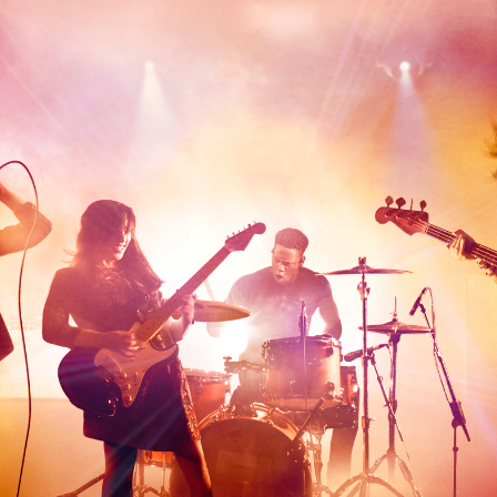
ерь можно
ста, удалите это