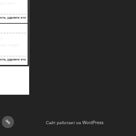
чите мои
ста, удалите это
по
емя когда
ста, удалите это
акты
Полезная
Сайт работает на WordPress
Информация
ественные