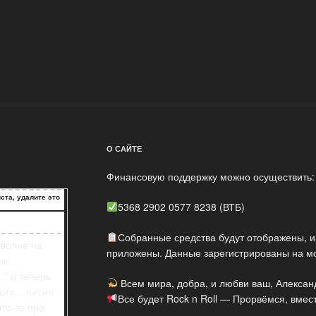
ста, удалите это
ста, удалите это
ста, удалите это
О САЙТЕ
Финансовую поддержку можно осуществить:
ста, удалите это
5368 2902 0577 8238 (ВТБ)
Собранные средства будут отображены, и
 волне на
приложены. Данные зарегистрированы на мо
ов
." и теперь
Всем мира, добра, и любви ваш, Алексан
ти... песня
Все будет Rock n Roll — Прорвёмся, вмест
то-то про