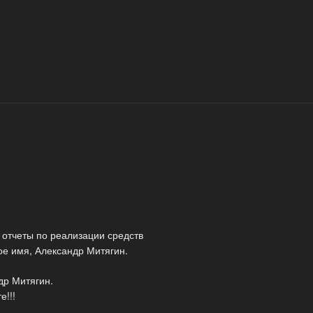
 отчеты по реализации средств
е имя, Александр Митягин.
др Митягин.
е!!!