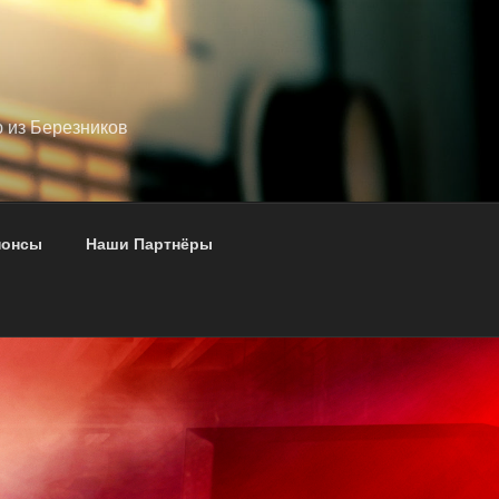
ю из Березников
нонсы
Наши Партнёры